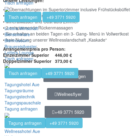
Unsere Leistungen:
Tisch anfragen
• 2 Übernachtungen im Superiorzimmer inclusive Frühstücksbüffet
•
einen erfrischenden Vitaldrink
Tisch anfragen
+49 3771 5920
•
Mineralwasser und Obst aufs Zimmer
•
2 entspannende Rückenmassagen
Lotters Wirtschaft
•
Sie erhalten an beiden Tagen ein 3- Gang- Menü in Vollwertkost
Bierseminare
•
freie Nutzung unserer Wellnesslandschaft „Kaskade“
Biermuseum
Brauereisilvester
Arrangementpreis pro Person:
Lotters Lounge
Einzelzimmer Superior 446,00 €
Tisch anfragen
Doppelzimmer Superior 373,00 €
Tisch anfragen
+49 3771 5920
Termin anfragen
Tagungshotel Aue
Tagungsräume
Wellnesflyer
Tagungstechnik
Tagungspauschale
Tagung anfragen
+49 3771 5920
Tagung anfragen
+49 3771 5920
Wellnesshotel Aue