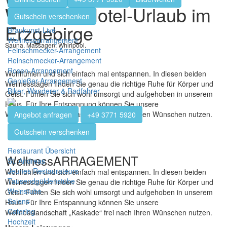
Wellness-Hotel-Urlaub im
Gutschein verschenken
Erzgebirge
Braukunst-Live
Wellnessarrangement
Sauna. Massagen. Whirlpool.
Feinschmecker-Arrangement
Reinschmecker-Arrangement
Rosen-Arrangement
Wohlfühlen und sich einfach mal entspannen. In diesen beiden
Genießer-Arrangement
Wellnesstagen finden Sie genau die richtige Ruhe für Körper und
Biker, Wanderer & Radfahrer
Geist. Fühlen Sie sich wohl umsorgt und aufgehoben in unserem
Haus. Für Ihre Entspannung können Sie unsere
Wellnesslandschaft „Kaskade“ frei nach Ihren Wünschen nutzen.
Angebot anfragen
+49 3771 5920
Gutschein verschenken
Restaurant Übersicht
WellnessARRAGEMENT
St. Andreas
Jeunes Restaurateurs
Wohlfühlen und sich einfach mal entspannen. In diesen beiden
Tausendgüldenstube
Wellnesstagen finden Sie genau die richtige Ruhe für Körper und
Weinstube
Geist. Fühlen Sie sich wohl umsorgt und aufgehoben in unserem
Salons
Haus. Für Ihre Entspannung können Sie unsere
Catering
Wellnesslandschaft „Kaskade“ frei nach Ihren Wünschen nutzen.
Hochzeit