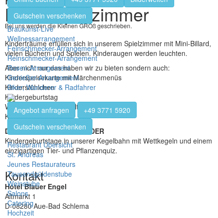
Kinderspielzimmer
Gutschein verschenken
Bei uns werden die Kleinen GROß geschrieben.
Braukunst-Live
Wellnessarrangement
Kinderträume erfüllen sich in unserem Spielzimmer mit Mini-Billard,
Feinschmecker-Arrangement
vielen Büchern und Spielen. Kinderaugen werden leuchten.
Reinschmecker-Arrangement
Rosen-Arrangement
Aber nicht nur das haben wir zu bieten sondern auch:
Genießer-Arrangement
Kinderspeisekarte mit Märchenmenüs
Biker, Wanderer & Radfahrer
Kinderstühlchen
Kindergeburtstag
Wickelraum und Wickeltisch
Angebot anfragen
+49 3771 5920
Kinderspielplatz
Gutschein verschenken
DIE HIGHLIGHTS FÜR KINDER
Kindergeburtstage in unserer Kegelbahn mit Wettkegeln und einem
Restaurant Übersicht
einzigartigen Tier- und Pflanzenquiz.
St. Andreas
Jeunes Restaurateurs
Kontakt
Tausendgüldenstube
Weinstube
Hotel Blauer Engel
Salons
Altmarkt 1
Catering
D-08280 Aue-Bad Schlema
Hochzeit