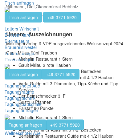
Tisch anfragen
Wittmann, Diel,Ökonomierat Rebholz
Keller,Krug und viele mehr
Tisch anfragen
+49 3771 5920
Lotters Wirtschaft
Unsere Auszeichnungen
Bierseminare
Biermuseum
Meiningerverlag & VDP ausgezeichnetes Weinkonzept 2024
Brauereisilvester
Gault Millau Fünf Trauben
Lotters Lounge
Michelin Restaurant 1 Stern
Tisch anfragen
Gault Millau 2 rote Hauben
Aral Schlemmer Atlas mit 3 1/2 Bestecken
Tisch anfragen
+49 3771 5920
Bertelsmann Restaurant Guide mit 4 1/2 Hauben
Varta Guide mit 3 Diamanten, Tipp-Küche und Tipp
Tagungshotel Aue
Service
Tagungsräume
Der Feinschmecker 3 F
Tagungstechnik
Gusto 8 Pfannen
Tagungspauschale
Falstaff 90 Punkte
Tagung anfragen
Michelin Restaurant 1 Stern
Gault Millau 2 rote Hauben
Tagung anfragen
+49 3771 5920
Aral Schlemmer Atlas mit 3 1/2 Bestecken
Wellnesshotel Aue
Bertelsmann Restaurant Guide mit 4 1/2 Hauben