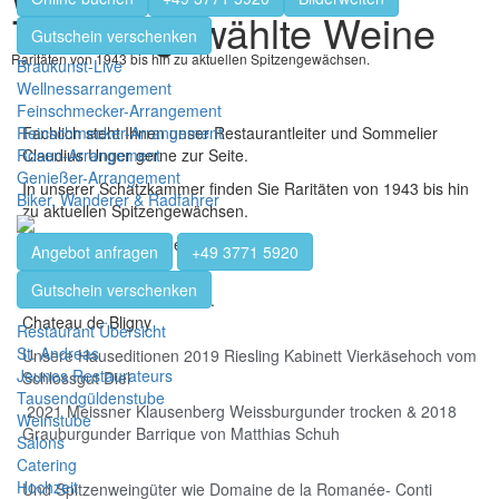
700 ausgewählte Weine
Gutschein verschenken
Raritäten von 1943 bis hin zu aktuellen Spitzengewächsen.
Braukunst-Live
Wellnessarrangement
Feinschmecker-Arrangement
Reinschmecker-Arrangement
Fachlich steht Ihnen unser Restaurantleiter und Sommelier
Rosen-Arrangement
Claudius Unger gerne zur Seite.
Genießer-Arrangement
In unserer Schatzkammer finden Sie Raritäten von 1943 bis hin
Biker, Wanderer & Radfahrer
zu aktuellen Spitzengewächsen.
1943 Clos de la Roche Grand Cru
Angebot anfragen
+49 3771 5920
Leon Villand
Gutschein verschenken
1989 Vosne-Romanée A.C.
Chateau de Bligny
Restaurant Übersicht
St. Andreas
Unsere Hauseditionen 2019 Riesling Kabinett Vierkäsehoch vom
Jeunes Restaurateurs
Schlossgut Diel
Tausendgüldenstube
2021 Meissner Klausenberg Weissburgunder trocken & 2018
Weinstube
Grauburgunder Barrique von Matthias Schuh
Salons
Catering
Hochzeit
Und Spitzenweingüter wie Domaine de la Romanée- Conti