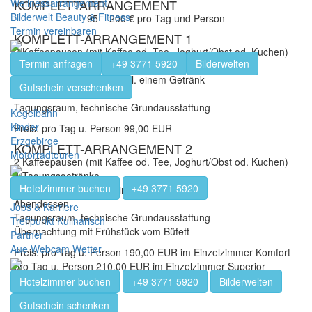
Wellnessarrangement
KOMPLETTARRANGEMENT
Bilderwelt Beauty & Fitness
95 – 200 € pro Tag und Person
Termin vereinbaren
KOMPLETT-ARRANGEMENT 1
2 Kaffeepausen (mit Kaffee od. Tee, Joghurt/Obst od. Kuchen)
Termin anfragen
+49 3771 5920
Bilderwelten
4 Tagungsgetränke
Mittagessen nach Wahl incl. einem Getränk
Gutschein verschenken
Abendessen
Tagungsraum, technische Grundausstattung
Kegelbahn
Kinder
Preis: pro Tag u. Person 99,00 EUR
Erzgebirge
KOMPLETT-ARRANGEMENT 2
Motorradtouren
2 Kaffeepausen (mit Kaffee od. Tee, Joghurt/Obst od. Kuchen)
4 Tagungsgetränke
Hotelzimmer buchen
+49 3771 5920
Mittagessen nach Wahl incl. einem Getränk
Abendessen
Jobs & Karriere
Tagungsraum, technische Grundausstattung
Treffpunkt Kulinarisch
Übernachtung mit Frühstück vom Büfett
Partner
Aue Webcam Wetter
Preis: pro Tag u. Person 190,00 EUR im Einzelzimmer Komfort
pro Tag u. Person 210,00 EUR im Einzelzimmer Superior
Hotelzimmer buchen
+49 3771 5920
Bilderwelten
Gutschein schenken