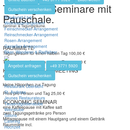
Tagung & Seminare mit
Gutschein verschenken
Pauschale.
Braukunst-Live
Wellnessarrangement
Seminar- & Tagungsräume.
Feinschmecker-Arrangement
Reinschmecker-Arrangement
Rosen-Arrangement
Genießer-Arrangement
RAUMMIETE
Biker, Wanderer & Radfahrer
Tagungsraum für einen halben Tag 100,00 €
Tagungsraum für einen ganzen Tag 130,00 €
Angebot anfragen
+49 3771 5920
KLEINES BUSINESS MEETING
Gutschein verschenken
ein Getränk
kleine Häppchen zur Tagung
Restaurant Übersicht
St. Andreas
Preis pro Person und Tag 25,00 €
Jeunes Restaurateurs
ECONOMIC SEMINAR
Tausendgüldenstube
eine Kaffeepause mit Kaffee satt
Weinstube
zwei Tagungsgetränke pro Person
Salons
Mittagspause mit einem Hauptgang und einem Getränk
Catering
Raummiete incl.
Hochzeit