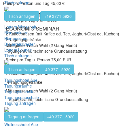
Tisch anfragen
Preis pro Person und Tag 45,00 €
TAGES-ARRANGEMENT
Tisch anfragen
+49 3771 5920
60-68 € pro Tag und Person
Lotters Wirtschaft
ECONOMIC SEMINAR
Bierseminare
2 Kaffeepausen (mit Kaffee od. Tee, Joghurt/Obst od. Kuchen)
Biermuseum
2 Tagungsgetränke
Brauereisilvester
Mittagessen nach Wahl (2 Gang Menü)
Lotters Lounge
Tagungsraum, technische Grundausstattung
Tisch anfragen
Preis: pro Tag u. Person 75,00 EUR
ECONOMIC SEMINAR
Tisch anfragen
+49 3771 5920
2 Kaffeepausen (mit Kaffee od. Tee, Joghurt/Obst od. Kuchen)
Tagungshotel Aue
4 Tagungsgetränke
Tagungsräume
Mittagessen nach Wahl (2 Gang Menü)
Tagungstechnik
Tagungspauschale
Tagungsraum, technische Grundausstattung
Tagung anfragen
Tagung anfragen
+49 3771 5920
Preis: pro Tag u. Person 82,00 EUR
Wellnesshotel Aue