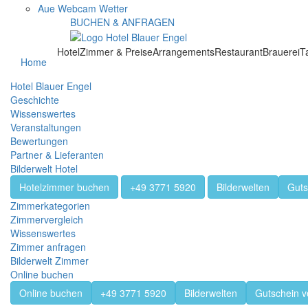
Aue Webcam Wetter
BUCHEN & ANFRAGEN
Hotel
Zimmer & Preise
Arrangements
Restaurant
Brauerei
T
Home
Hotel Blauer Engel
Geschichte
Wissenswertes
Veranstaltungen
Bewertungen
Partner & Lieferanten
Bilderwelt Hotel
Hotelzimmer buchen
+49 3771 5920
Bilderwelten
Guts
Zimmerkategorien
Zimmervergleich
Wissenswertes
Zimmer anfragen
Bilderwelt Zimmer
Online buchen
Online buchen
+49 3771 5920
Bilderwelten
Gutschein 