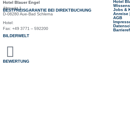
Hotel Bl
Hotel Blauer Engel
Wissens
Altmarkt 1
Jobs & K
BESTPREISGARANTIE BEI DIREKTBUCHUNG
Anreise 
D-08280 Aue-Bad Schlema
AGB
Impres
Hotel:
+49 3771 – 5920
Datensc
Fax: +49 3771 – 592200
Barrieref
BILDERWELT
info@hotel-blauerengel.de
BEWERTUNG