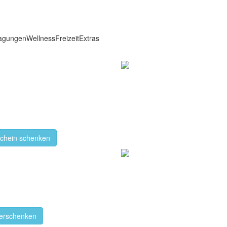
agungen
Wellness
Freizeit
Extras
chein schenken
verschenken