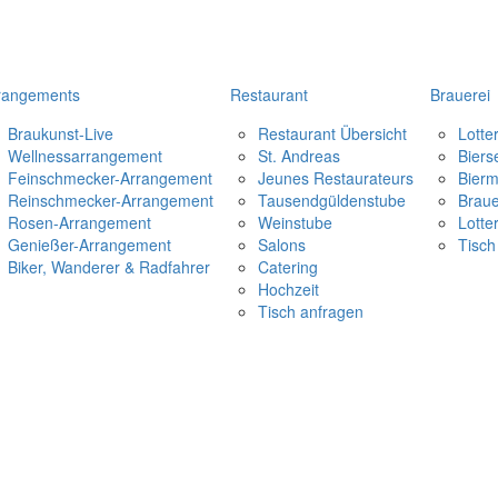
rangements
Restaurant
Brauerei
Braukunst-Live
Restaurant Übersicht
Lotte
Wellnessarrangement
St. Andreas
Biers
Feinschmecker-Arrangement
Jeunes Restaurateurs
Bier
Reinschmecker-Arrangement
Tausendgüldenstube
Braue
Rosen-Arrangement
Weinstube
Lotte
Genießer-Arrangement
Salons
Tisch
Biker, Wanderer & Radfahrer
Catering
Hochzeit
Tisch anfragen