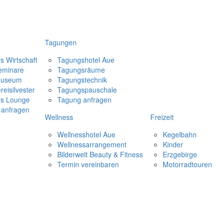
Tagungen
rs Wirtschaft
Tagungshotel Aue
eminare
Tagungsräume
museum
Tagungstechnik
reisilvester
Tagungspauschale
rs Lounge
Tagung anfragen
 anfragen
Wellness
Freizeit
Wellnesshotel Aue
Kegelbahn
Wellnessarrangement
Kinder
Bilderwelt Beauty & Fitness
Erzgebirge
Termin vereinbaren
Motorradtouren