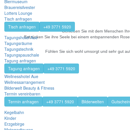
Biermuseum
Brauereisilvester
Lotters Lounge
Tisch anfragen
Tisch anfragen
+49 3771 5920
Genießen Sie mit dem Menschen Ihre
Entzücken Sie ihre Seele bei einem entspannenden Rosenb
Tagungshotel Aue
Tagungsräume
Tagungstechnik
Fühlen Sie sich wohl umsorgt und sehr gut a
Tagungspauschale
Tagung anfragen
Tagung anfragen
+49 3771 5920
Wellnesshotel Aue
Wellnessarrangement
Bilderwelt Beauty & Fitness
Termin vereinbaren
Termin anfragen
+49 3771 5920
Bilderwelten
Gutschein
Kegelbahn
Kinder
Erzgebirge
Motorradtouren