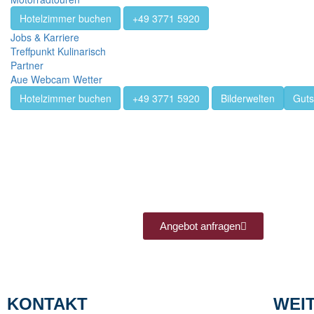
Hotelzimmer buchen
+49 3771 5920
Jobs & Karriere
Treffpunkt Kulinarisch
Partner
Aue Webcam Wetter
Preis: 226,00 € fü
Hotelzimmer buchen
+49 3771 5920
Bilderwelten
Guts
Angebot anfragen
KONTAKT
WEI