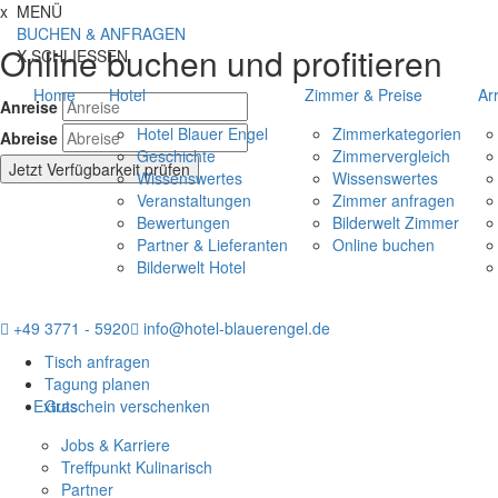
Direkt zum Inhalt springen
Direkt zur Navigation springen
Direkt zum Footer springen
x
MENÜ
BUCHEN & ANFRAGEN
Online buchen und profitieren
X
SCHLIESSEN
Home
Hotel
Zimmer & Preise
Ar
Anreise
Hotel Blauer Engel
Zimmerkategorien
Abreise
Geschichte
Zimmervergleich
Jetzt Verfügbarkeit prüfen
Wissenswertes
Wissenswertes
Veranstaltungen
Zimmer anfragen
Bewertungen
Bilderwelt Zimmer
Partner & Lieferanten
Online buchen
Bilderwelt Hotel
+49 3771 - 5920
info@hotel-blauerengel.de
Tisch anfragen
Tagung planen
Extras
Gutschein verschenken
Jobs & Karriere
Treffpunkt Kulinarisch
Partner