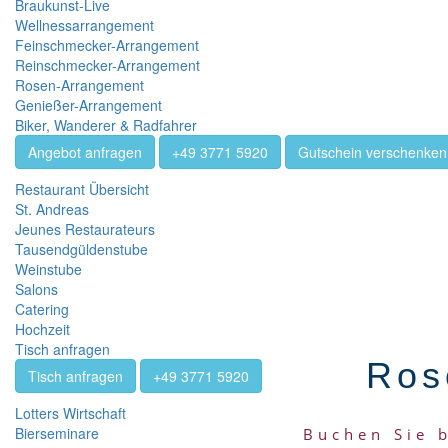
Braukunst-Live
Wellnessarrangement
Feinschmecker-Arrangement
Reinschmecker-Arrangement
Rosen-Arrangement
Genießer-Arrangement
Biker, Wanderer & Radfahrer
Angebot anfragen
+49 3771 5920
Gutschein verschenken
Restaurant Übersicht
St. Andreas
Jeunes Restaurateurs
Tausendgüldenstube
Weinstube
Salons
Catering
Hochzeit
Tisch anfragen
Ros
Tisch anfragen
+49 3771 5920
Lotters Wirtschaft
Bierseminare
Buchen Sie 