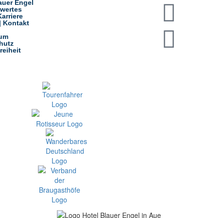
auer Engel
wertes
arriere
| Kontakt
sum
hutz
reiheit